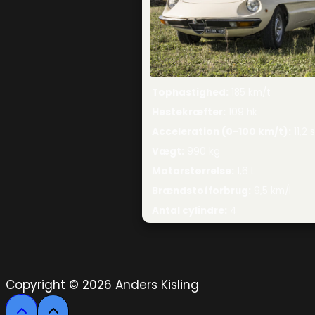
Tophastighed
:
185 km/t
Hestekræfter
:
109 hk
Acceleration (0-100 km/t)
:
11,2 
Vægt
:
990 kg
Motorstørrelse
:
1,6 L
Brændstofforbrug
:
9,5 km/l
Antal cylindre
:
4
Copyright © 2026 Anders Kisling