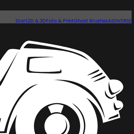
Start
2D & 3D
Foto & Print
Ghost Brushes
AI
DIVERSE