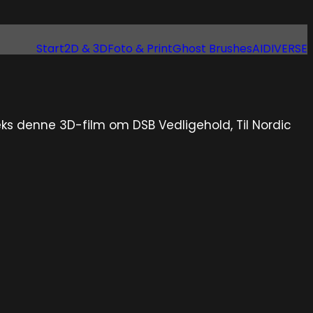
Start
2D & 3D
Foto & Print
Ghost Brushes
AI
DIVERSE
ks denne 3D-film om DSB Vedligehold, Til Nordic