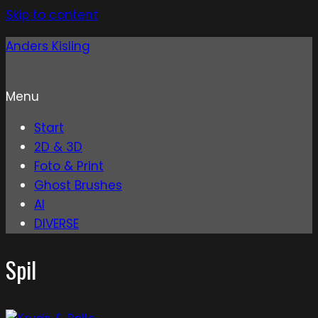
Skip to content
Anders Kisling
Menu
Start
2D & 3D
Foto & Print
Ghost Brushes
AI
DIVERSE
Spil